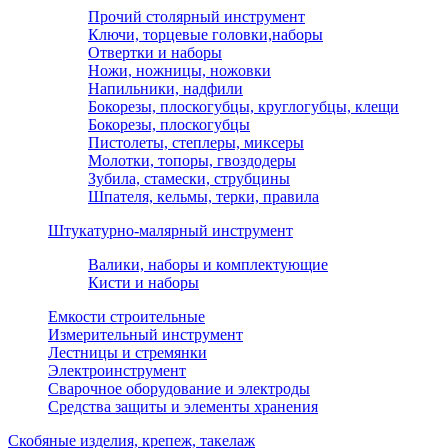
Прочий столярный инструмент
Ключи, торцевые головки,наборы
Отвертки и наборы
Ножи, ножницы, ножовки
Напильники, надфили
Бокорезы, плоскогубцы, круглогубцы, клещи
Бокорезы, плоскогубцы
Пистолеты, степлеры, миксеры
Молотки, топоры, гвоздодеры
Зубила, стамески, струбцины
Шпателя, кельмы, терки, правила
Штукатурно-малярный инструмент
Валики, наборы и комплектующие
Кисти и наборы
Емкости строительные
Измерительный инструмент
Лестницы и стремянки
Электроинструмент
Сварочное оборудование и электроды
Средства защиты и элементы хранения
Скобяные изделия, крепеж, такелаж