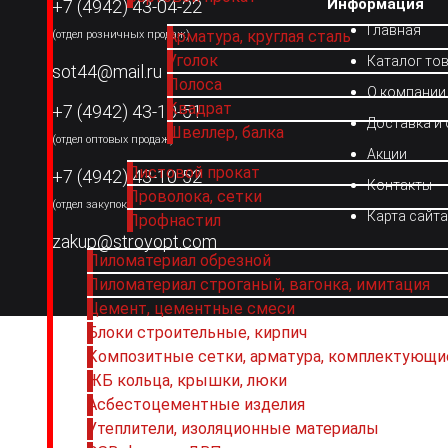
Информация
+7 (4942) 43-04-22
Главная
Арматура, круглая сталь
(отдел розничных продаж)
Уголок
Каталог то
sot44@mail.ru
Полоса
О компании
Квадрат
+7 (4942) 43-10-51
Доставка и
Швеллер, балка
(отдел оптовых продаж)
Акции
Листовой прокат
+7 (4942) 43-10-52
Контакты
Проволока, сетки
(отдел закупок)
Карта сайта
Профнастил
zakup@stroyopt.com
Пиломатериал обрезной
Пиломатериал строганый, вагонка, имитация
Цемент, цементные смеси
Блоки строительные, кирпич
Композитные сетки, арматура, комплектующи
ЖБ кольца, крышки, люки
Асбестоцементные изделия
Утеплители, изоляционные материалы